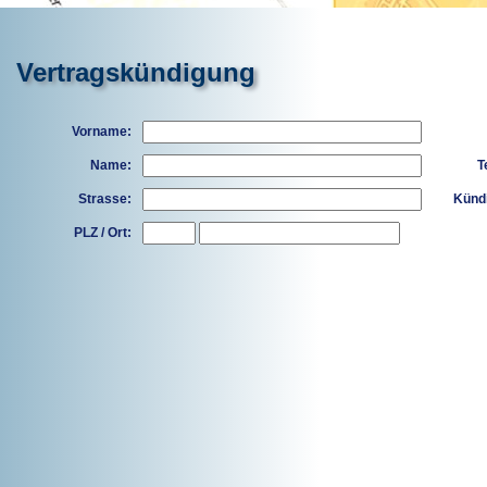
Vertragskündigung
Vorname:
Name:
T
Strasse:
Künd
PLZ / Ort: